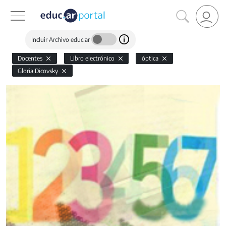
Incluir Archivo educ.ar
Docentes
Libro electrónico
óptica
Gloria Dicovsky