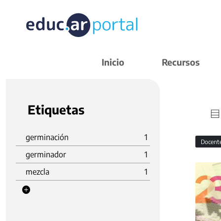
Inicio
Recursos
Etiquetas
germinación
1
Docent
germinador
1
mezcla
1