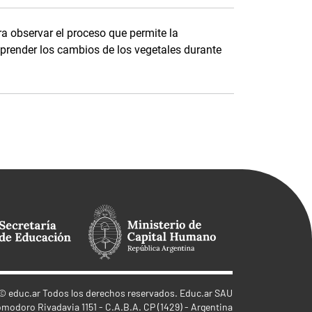
a observar el proceso que permite la
prender los cambios de los vegetales durante
©
educ.ar
Todos los derechos reservados. Educ.ar SAU
omodoro Rivadavia 1151 - C.A.B.A. CP (1429) - Argentina