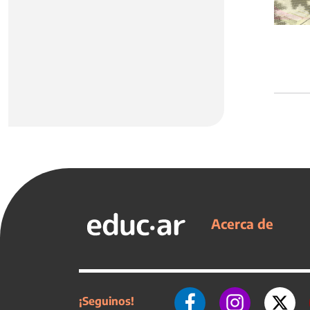
Acerca de
¡Seguinos!