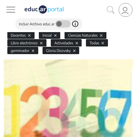
Incluir Archivo educ.ar
Docentes
Inicial
Ciencias Naturales
Libro electrónico
Actividades
Todas
germinador
Gloria Dicovsky