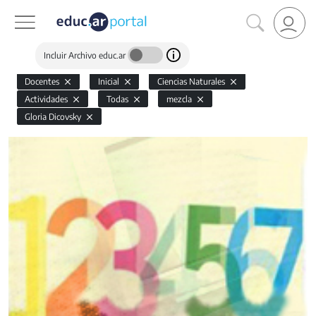
Incluir Archivo educ.ar
Docentes
Inicial
Ciencias Naturales
Actividades
Todas
mezcla
Gloria Dicovsky