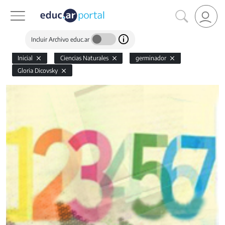
Incluir Archivo educ.ar
Inicial
Ciencias Naturales
germinador
Gloria Dicovsky