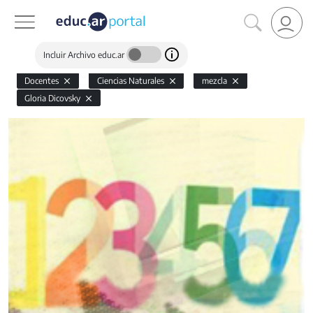
Incluir Archivo educ.ar
Docentes
Ciencias Naturales
mezcla
Gloria Dicovsky