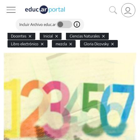
Incluir Archivo educ.ar
Docentes
Inicial
Ciencias Naturales
Libro electrónico
mezcla
Gloria Dicovsky