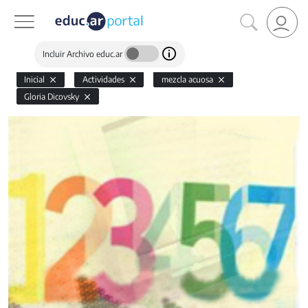
Incluir Archivo educ.ar
Inicial
Actividades
mezcla acuosa
Gloria Dicovsky