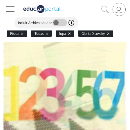
Incluir Archivo educ.ar
Física
Todas
lupa
Gloria Dicovsky