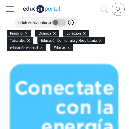
Incluir Archivo educ.ar
Primario
Química
Colección
Tutoriales
Educación Domiciliaria y Hospitalaria
educación especial
Educ.ar