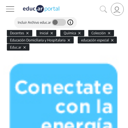
Incluir Archivo educ.ar
Docentes
Inicial
Química
Colección
Educación Domiciliaria y Hospitalaria
educación especial
Educ.ar