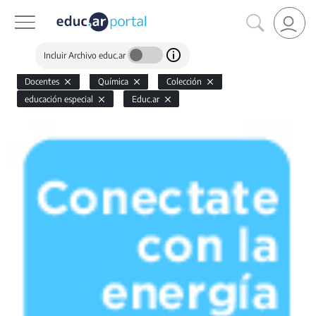
Incluir Archivo educ.ar
Docentes
Química
Colección
educación especial
Educ.ar