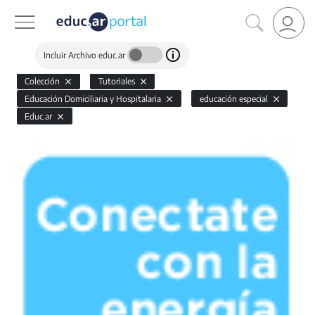
Incluir Archivo educ.ar
Colección
Tutoriales
Educación Domiciliaria y Hospitalaria
educación especial
Educ.ar