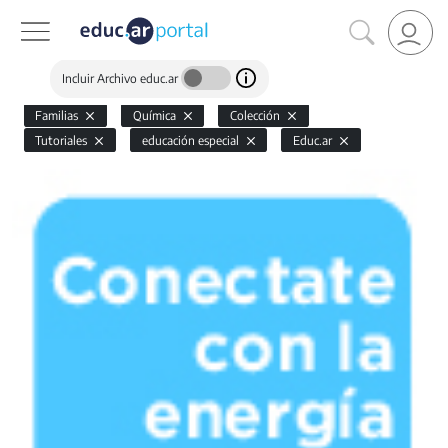
Incluir Archivo educ.ar
Familias
Química
Colección
Tutoriales
educación especial
Educ.ar