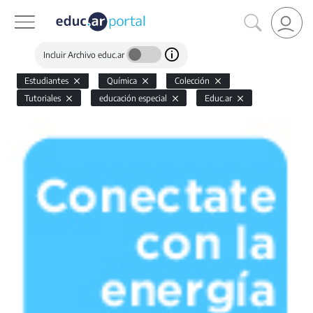
Incluir Archivo educ.ar
Estudiantes
Química
Colección
Tutoriales
educación especial
Educ.ar