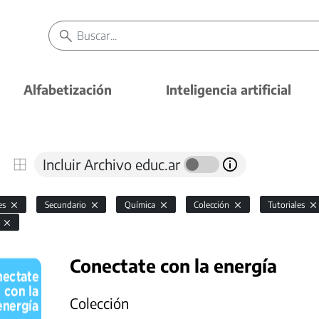
Alfabetización
Inteligencia artificial
Incluir Archivo educ.ar
es
Secundario
Química
Colección
Tutoriales
r
Conectate con la energía
Colección