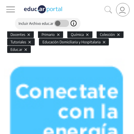
Incluir Archivo educ.ar
Docentes
Primario
Química
Colección
Tutoriales
Educación Domiciliaria y Hospitalaria
Educ.ar