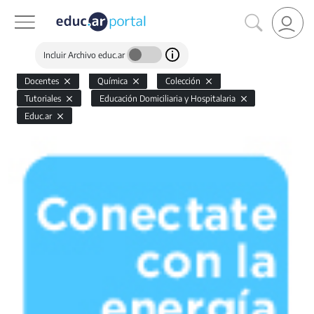
Incluir Archivo educ.ar
Docentes
Química
Colección
Tutoriales
Educación Domiciliaria y Hospitalaria
Educ.ar