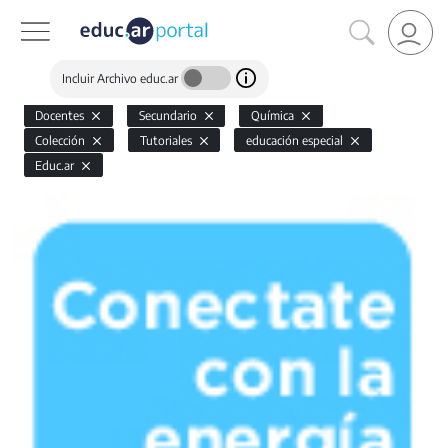
Incluir Archivo educ.ar
Docentes
Secundario
Química
Colección
Tutoriales
educación especial
Educ.ar