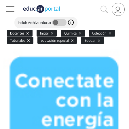
Incluir Archivo educ.ar
Docentes
Inicial
Química
Colección
Tutoriales
educación especial
Educ.ar