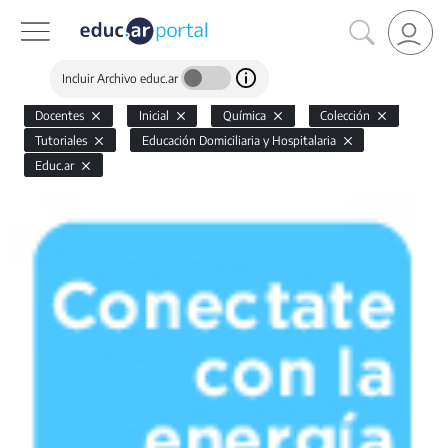
Incluir Archivo educ.ar
Docentes
Inicial
Química
Colección
Tutoriales
Educación Domiciliaria y Hospitalaria
Educ.ar