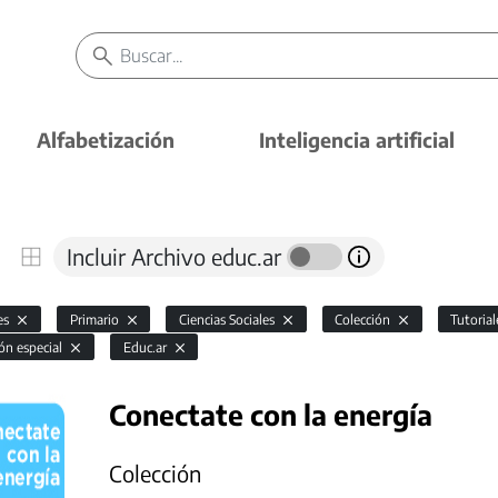
Alfabetización
Inteligencia artificial
Incluir Archivo educ.ar
es
Primario
Ciencias Sociales
Colección
Tutoria
ón especial
Educ.ar
Conectate con la energía
Colección