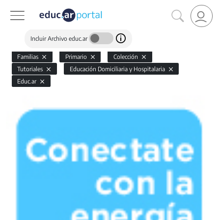
Incluir Archivo educ.ar
Familias
Primario
Colección
Tutoriales
Educación Domiciliaria y Hospitalaria
Educ.ar