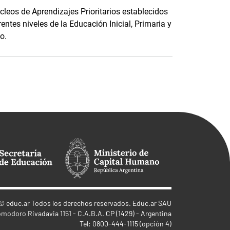
cleos de Aprendizajes Prioritarios establecidos
entes niveles de la Educación Inicial, Primaria y
o.
©
educ.ar
Todos los derechos reservados. Educ.ar SAU
omodoro Rivadavia 1151 - C.A.B.A. CP (1429) - Argentina
Tel: 0800-444-1115 (opción 4)