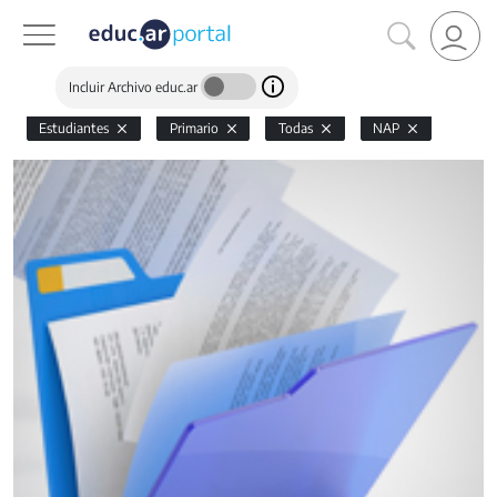
Incluir Archivo educ.ar
Estudiantes
Primario
Todas
NAP