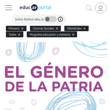
Incluir Archivo educ.ar
Primario
Ciencias Sociales
Efemérides
Todas
Programa educación y memoria