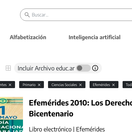
Alfabetización
Inteligencia artificial
Incluir Archivo educ.ar
antes
Primario
Ciencias Sociales
Efemérides
Tod
Efemérides 2010: Los Derech
Bicentenario
Libro electrónico | Efemérides