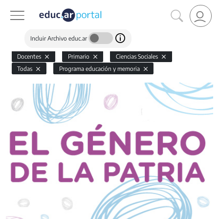
Incluir Archivo educ.ar
Docentes
Primario
Ciencias Sociales
Todas
Programa educación y memoria