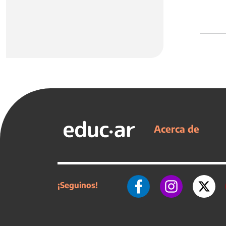
Acerca de
¡Seguinos!