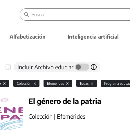
Alfabetización
Inteligencia artificial
Incluir Archivo educ.ar
io
Colección
Efemérides
Todas
Programa educa
El género de la patria
Colección | Efemérides