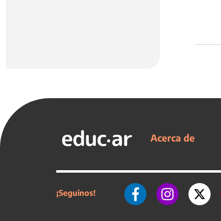
Acerca de
¡Seguinos!