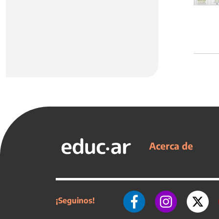
Acerca de
¡Seguinos!