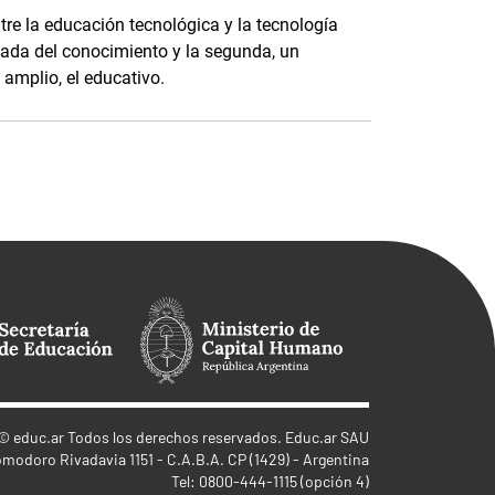
tre la educación tecnológica y la tecnología
zada del conocimiento y la segunda, un
amplio, el educativo.
©
educ.ar
Todos los derechos reservados. Educ.ar SAU
omodoro Rivadavia 1151 - C.A.B.A. CP (1429) - Argentina
Tel: 0800-444-1115 (opción 4)