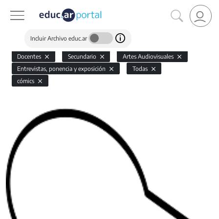
Incluir Archivo educ.ar
Docentes
Secundario
Artes Audiovisuales
Entrevistas, ponencia y exposición
Todas
cómics