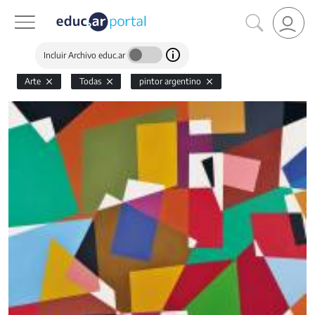
Incluir Archivo educ.ar
Arte
Todas
pintor argentino