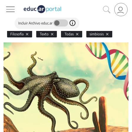
Incluir Archivo educ.ar
Filosofía
Texto
Todas
simbiosis