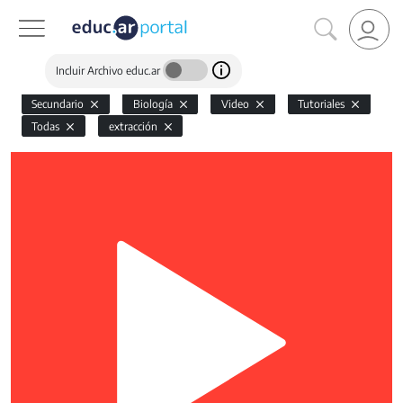
Incluir Archivo educ.ar
Secundario
Biología
Video
Tutoriales
Todas
extracción