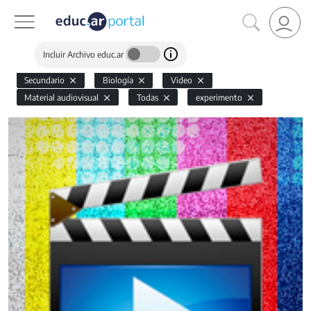
Incluir Archivo educ.ar
Secundario
Biología
Video
Material audiovisual
Todas
experimento