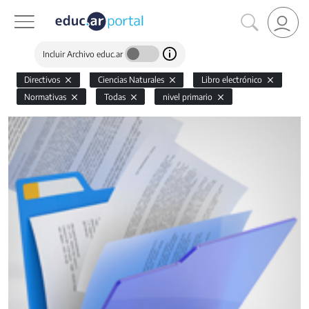
Incluir Archivo educ.ar
Directivos
Ciencias Naturales
Libro electrónico
Normativas
Todas
nivel primario