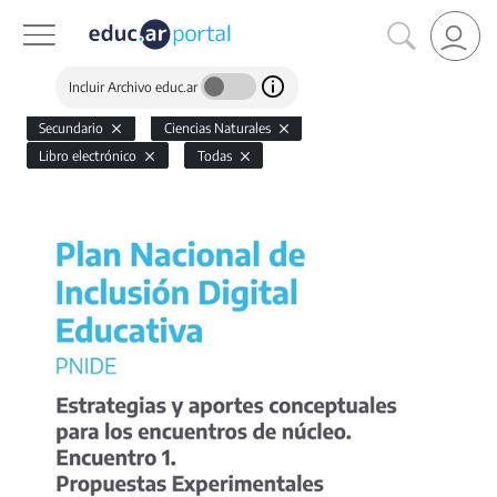
Incluir Archivo educ.ar
Secundario
Ciencias Naturales
Libro electrónico
Todas