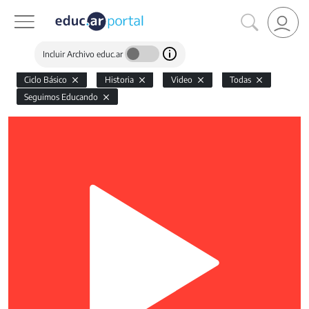
Incluir Archivo educ.ar
Ciclo Básico
Historia
Video
Todas
Seguimos Educando