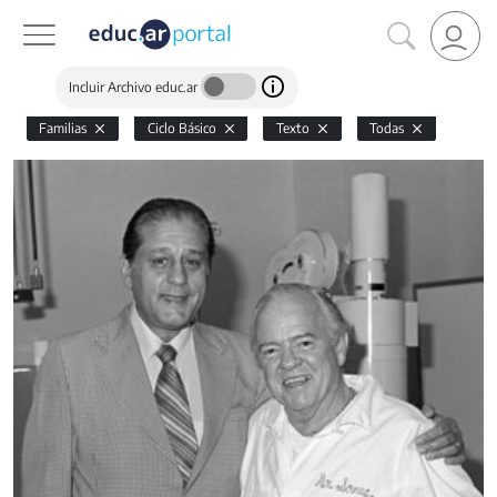
Incluir Archivo educ.ar
Familias
Ciclo Básico
Texto
Todas