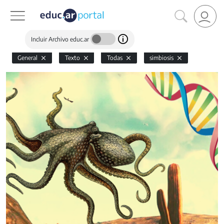
Incluir Archivo educ.ar
General
Texto
Todas
simbiosis