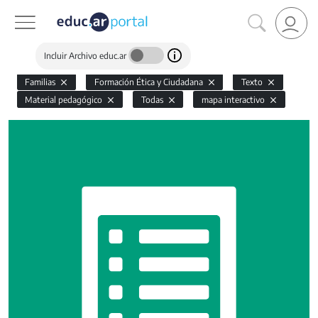
Incluir Archivo educ.ar
Familias
Formación Ética y Ciudadana
Texto
Material pedagógico
Todas
mapa interactivo