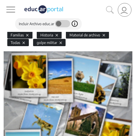
Incluir Archivo educ.ar
Familias
Historia
Material de archivo
Todas
golpe militar