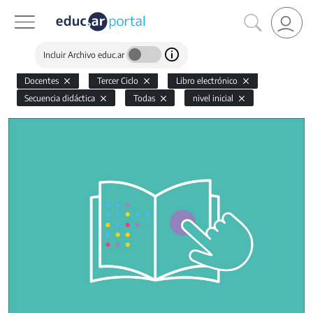
Incluir Archivo educ.ar
Docentes
Tercer Ciclo
Libro electrónico
Secuencia didáctica
Todas
nivel inicial