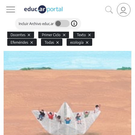
Incluir Archivo educ.ar
Docentes
Primer Ciclo
Texto
Efemérides
Todas
ecología