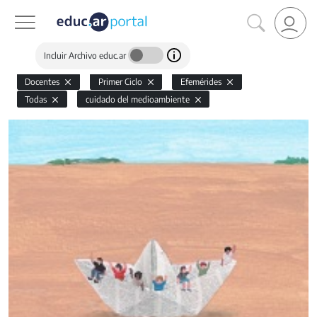
Incluir Archivo educ.ar
Docentes
Primer Ciclo
Efemérides
Todas
cuidado del medioambiente