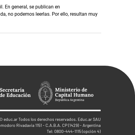
il. En general, se publican en
da, no podemos leerlas. Por ello, resultan muy
©
educ.ar
Todos los derechos reservados. Educ.ar SAU
omodoro Rivadavia 1151 - C.A.B.A. CP (1429) - Argentina
Tel: 0800-444-1115 (opción 4)