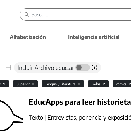
Alfabetización
Inteligencia artificial
Incluir Archivo educ.ar
s
Superior
Lengua y Literatura
Todas
cómics
EducApps para leer historieta
Texto | Entrevistas, ponencia y exposici