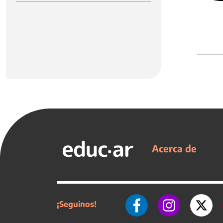
Acerca de
¡Seguinos!