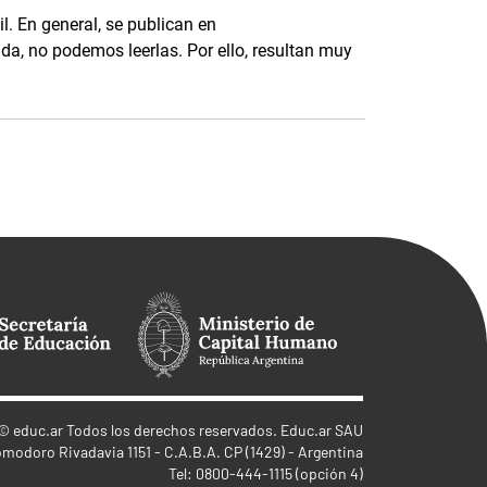
il. En general, se publican en
da, no podemos leerlas. Por ello, resultan muy
©
educ.ar
Todos los derechos reservados. Educ.ar SAU
omodoro Rivadavia 1151 - C.A.B.A. CP (1429) - Argentina
Tel: 0800-444-1115 (opción 4)